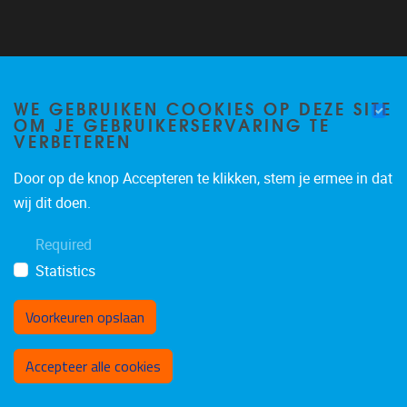
Home
staff
WE GEBRUIKEN COOKIES OP DEZE SITE
OM JE GEBRUIKERSERVARING TE
Research
VERBETEREN
Publications
Technology platform
Door op de knop Accepteren te klikken, stem je ermee in dat
For industry
wij dit doen.
Vacancies
Contact
Required
Statistics
Voorkeuren opslaan
Toestemming intrekken
Accepteer alle cookies
Privacy policy