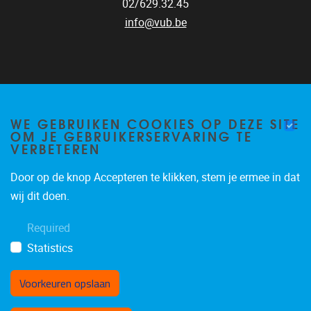
02/629.32.45
info@vub.be
Home
staff
WE GEBRUIKEN COOKIES OP DEZE SITE
OM JE GEBRUIKERSERVARING TE
Research
VERBETEREN
Publications
Technology platform
Door op de knop Accepteren te klikken, stem je ermee in dat
For industry
wij dit doen.
Vacancies
Contact
Required
Statistics
Voorkeuren opslaan
Toestemming intrekken