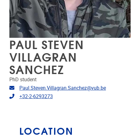
PAUL STEVEN
VILLAGRAN
SANCHEZ
PhD student
Email address
Paul.Steven.Villagran.Sanchez@vub.be
Telephone
+32-2-6293273
LOCATION