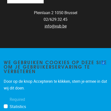
Pleinlaan 2
1050
Brussel
02/629.32.45
info@vub.be
Home
staff
WE GEBRUIKEN COOKIES OP DEZE SITE
OM JE GEBRUIKERSERVARING TE
Research
VERBETEREN
Publications
Technology platform
Door op de knop Accepteren te klikken, stem je ermee in dat
For industry
wij dit doen.
Vacancies
Contact
Required
Statistics