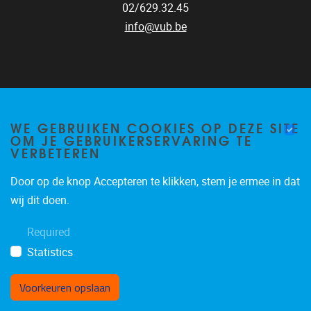
02/629.32.45
info@vub.be
Home
staff
WE GEBRUIKEN COOKIES OP DEZE SITE
OM JE GEBRUIKERSERVARING TE
Research
VERBETEREN
Publications
Technology platform
Door op de knop Accepteren te klikken, stem je ermee in dat
For industry
wij dit doen.
Vacancies
Contact
Required
Statistics
Voorkeuren opslaan
Toestemming intrekken