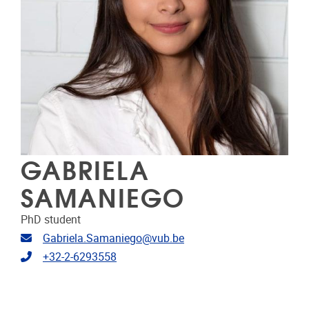
GABRIELA
SAMANIEGO
PhD student
E-mailadres
Gabriela.Samaniego@vub.be
Telefoonnummer
+32-2-6293558