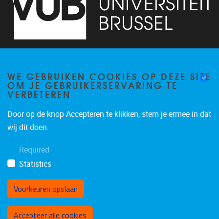
Pleinlaan 2
1050
Brussel
02/629.32.45
WE GEBRUIKEN COOKIES OP DEZE SITE
OM JE GEBRUIKERSERVARING TE
info@vub.be
VERBETEREN
Door op de knop Accepteren te klikken, stem je ermee in dat
wij dit doen.
Projecten
Publicaties
Required
Statistics
Voorkeuren opslaan
Toestemming intrekken
Accepteer alle cookies
Privacybeleid